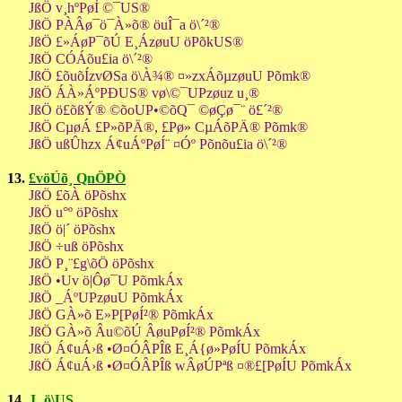
JßÖ v¸hºPøÍ ©¯US®
JßÖ PÀÂø¯ö¯À»õ® öuÎ¯a ö\´²®
JßÖ £»ÁøP¯õÚ E¸ÁzøuU öPõkUS®
JßÖ CÓÁõu£ia ö\´²®
JßÖ £õuõÍzvØSa ö\À¾® ¤»zxÁõµzøuU Põmk®
JßÖ ÁÀ»ÁºPÐUS® vø\©¯UPzøuz u¸®
JßÖ ö£õßÝ® ©õoUP•©õQ¯ ©øÇø¯¨ ö£´²®
JßÖ CµøÁ £P»õPÄ®, £Pø» CµÁõPÄ® Põmk®
JßÖ ußÛhzx Á¢uÁºPøÍ¨ ¤Óº Põnõu£ia ö\´²®
13.
£vöÚõ¸ QnÖPÒ
JßÖ £õÀ öPõshx
JßÖ u°º öPõshx
JßÖ ö|´ öPõshx
JßÖ ÷uß öPõshx
JßÖ P¸¨£g\õÖ öPõshx
JßÖ •Uv ö|Ôø¯U PõmkÁx
JßÖ _ÁºUPzøuU PõmkÁx
JßÖ GÀ»õ E»P[PøÍ²® PõmkÁx
JßÖ GÀ»õ Âu©õÚ ÂøuPøÍ²® PõmkÁx
JßÖ Á¢uÁ›ß •Ø¤ÓÂPÎß E¸Á{ø»PøÍU PõmkÁx
JßÖ Á¢uÁ›ß •Ø¤ÓÂPÎß wÂøÚPªß ¤®£[PøÍU PõmkÁx
14.
J¸ ö\US