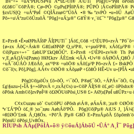
Bv°÷» ÷uÁºPÐUSP¢u Aªºu£›©Í® Ã\UTi¯ Põg
]©
»ºPøÍ öPõ
ö£õß©¯©õPÄ®; Cø»PÒ ©µPu[PÍõPÄ®; PÛPÒ |Á©oPÍõPÄ® Põm
§zxUS[Q ÷uÁºPøÍ ©QÌÂzuø©°ÚõÀ •®‰ºzvPÒ •u»õÚ AøÚz
Põ»÷u\Áºzu©õÚzuõÀ "Põg]÷uÁ¦µ®" GßÝ® v¸¨ö£¯º "Põg]¦µ®" G
E»Pzvß •Ê•uØPhÄÍõP ÂÍ[PUTi¯ ]Áö£¸©õß ÷£¹ÈUPõ»zvÀ "Põ¯õ÷
{ø»zx ÁõÇ÷Ásk® Gß£uØPõP Q¸u²P®, v÷µuõ²P®, xÁõ£µ²P® 
©õ|Pµzv÷»÷¯ £øhUP¨£kQßÓÚº. E»Pzvß ÷£¹ÈPõ»zv¾® Th Pø
v¸E¸
øÁ(
]Á¼[Pzøu) HØ£kzv ÁÈ£mk •iÂÀ •Uv²® öÁØÖÁ¸QßÓ Áµ»
÷uÂ¯õÚÁÒ JÆöÁõ¸ axº²P® ÷uõÖ® xÁõ£µ²P Põ»zvÀ £» BskPÒ 
©õ¯õ¦v, Põ],Põg], AÁ¢v ©ØÖ® xÁõµøP ÷£õßÓ HÊ•Uv u»[PÎÀ •u
Põg
]©
õ|µõÚx £õ»õÖ, ÷\¯õÖ, P®ø£¯õÖ, ÷ÁPÁv¯õÖ, ©
£g\§uzu
»[
»ÎÀ §÷»õPzvÀ ¤¸zxÂ(©s) u»©õP ÂÍ[S® ö£¸ø© öPõshx®
öPõsk Amh©õ]zvPøÍ²® ö£ØÖUöPõsi¸US® £» AØ¦u[PøÍ ußÚPz÷u ö
C¢x©uzøu uõ´ ©u©õPU öPõsh ø\Á®, øÁnÁ®, ¦zu® ©ØÖ®
ªv¨£ÁºPÒ ö£¸® ¦so¯zøu AøhÁõºPÒ.
Põg
]©
õ|Pµ® AiUS J¸ ]Á¼
¤ß£ØÓ¨£mk Á¸QßÓx.
÷Põ°À |Pµ® GßÖ E»PzuÁµõÀ £õµõmh¨ö
PõmiU öPõsi¸UvßÓx.
RÌUPsh ÂÁ
µ[
PöÍÀ»õ® ÿ©õuÁ]ÁbõÚ •ÛÁº A¸Î¯ Põg]