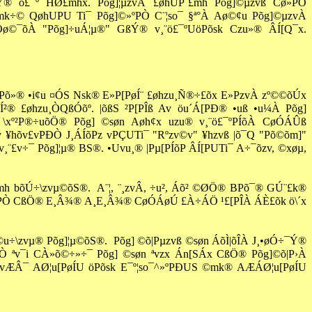
ßÝ® ö£¯º HØ£mhx. Põg
]¦
µzvÀ £øhUP¨£mh Põg]©µzvß Cø»PÒ
k÷© QøhUPU Ti¯ Põg]©»ºPÒ C¨¦so¯ §ª°À Aø©¢u Põg]©µzvÀ
¯õÀ "Põg]÷uÁ¦µ®" GßÝ® v¸¨ö£¯ºUöPõsk Czu»® ÂÍ[Q¯x.
Põ»® •i¢u ¤ÓS Nsk® E»P[PøÍ¨ £øhzu¸Ñ®÷£õx E»PzvÀ zº©©õÚx
Í²® £øhzu¸ÒQßÓõº. |õßS
²P[
PÎß Av öu´Á[PÐ® •uß •u¼À Põg]
xº²P®÷uõÖ® Põg] ©søn Aøh¢x uzu® v¸¨ö£¯ºPÍõÀ CøÓÁÛß
¥hõv£vPÐÒ J¸ÁÍõPz vPÇUTi¯ "Rºzv©v" ¥hzvß |õ¯Q "Põ©õm]"
¸¨£v÷¯ Põg]¦µ® BS®. •Uvu¸® |P
µ[
PÍõP ÂÍ[PUTi¯ A÷¯õzv, ©xøµ,
mh bõÚ÷\zvµ©õS®.
A¨¦, ¨¸zvÂ, ÷u², Áõ² ©ØÖ® BPõ¯® GÚ¨£k®
PÒ CßÖ® E¸Â¾® A¸E¸Â¾® CøÓÁøÚ £À÷ÁÖ ¹£[PÎÀ ÁÈ£õk ö\´x
©u÷\zvµ® Põg]¦µ©õS®.
Põg] ©õ|Pµzvß ©søn ÁõÌ|õÎÀ J¸•øÓ÷¯Ý®
 ªv¯i CÀ»õ©÷»÷¯ Põg] ©søn ªvzx Án[SÁx CßÖ® Põg]©õ|P›À
vÆÂ¯ AØ¦u[PøÍU öPõsk E¯º¦so¯^»ºPÐUS ©mk® AÆÁØ¦u[PøÍU