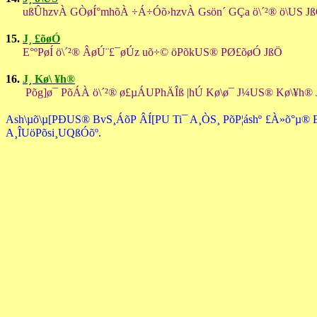
ußÛhzvÀ GÒøÍ°mhõÀ ÷Á÷Óõ›hzvÀ Gsön´ GÇa ö\´²® ö\US J
15.
J¸ £õøÓ
E°ºPøÍ ö\´²® ÂøÚ¨£¯øÚz uõ÷© öPõkUS® PØ£õøÓ JßÖ
16.
J¸ Kø\ ¥h®
Põg]ø¯ PõÁÀ ö\´²® ø£µÁUPhÄÎß |hÚ Kø\ø¯ J¼US® Kø\¥h®
Ash\µõ\µ[PÐUS® BvS¸ÁõP ÂÍ[PU Ti¯ A¸ÒS¸ PõP¦áshº £À»õ°µ® 
A¸ÎUöPõsi¸UQßÓõº.