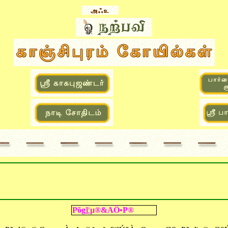
Põg
]¦
µ®&AÔ•P®