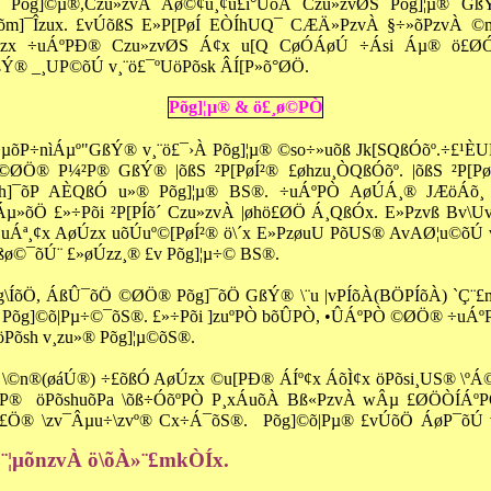
sh Põg]©µ®,Czu»zvÀ Aø©¢u¸¢u£i°ÚõÀ Czu»zvØS Põg]¦µ® G
]¯Îzux. £vÚõßS E»P[PøÍ EÒÍhUQ¯ CÆÄ»PzvÀ §÷»õPzvÀ ©m
x ÷uÁºPÐ® Czu»zvØS Á¢x u[Q CøÓÁøÚ ÷Ási Áµ® ö£ØÓø©
ßÝ® _¸UP©õÚ v¸¨ö£¯ºUöPõsk ÂÍ[P»õ°ØÖ.
Põg
]¦
µ® & ö£¸ø©PÒ
µõP÷nìÁµº"GßÝ® v¸¨ö£¯›À Põg]¦µ® ©so÷»uõß Jk[SQßÓõº.÷£¹ÈU
©ØÖ® P¼²P® GßÝ® |õßS ²P[PøÍ²® £øhzu¸ÒQßÓõº. |õßS
²P[
Pø
h
]¯
õP AÈQßÓ u»® Põg]¦µ® BS®. ÷uÁºPÒ AøÚÁ¸® JÆöÁõ¸ \
õÖ £»÷Põi ²P[PÍõ´ Czu»zvÀ |øhö£ØÖ Á¸QßÓx. E»Pzvß Bv\Uv 
uÁª¸¢x AøÚzx uõÚuº
©[
PøÍ²® ö\´x E»PzøuU PõUS® AvAØ¦u©õÚ v
ßø©¯õÚ¨ £»øÚzz¸® £v Põg]¦µ÷© BS®.
g\ÍõÖ, ÁßÛ¯õÖ ©ØÖ® Põg]¯õÖ GßÝ® \¨u |vPÍõÀ(BÖPÍõÀ) `Ç¨£
 Põg]©õ|Pµ÷©¯õS®. £»÷
Põi ]zu
ºPÒ bõÛPÒ, •ÛÁºPÒ ©ØÖ® ÷uÁº
Põsh v¸zu»® Põg]¦µ©õS®.
 \©n
®(
øáÚ®) ÷£õßÓ AøÚzx ©u[PÐ® ÁÍº¢x ÁõÌ¢x öPõsi¸US® \ºÁ
[P®
öPõshuõPa \õß÷ÓõºPÒ P¸xÁuõÀ Bß«PzvÀ wÂµ £ØÖÒÍÁºPÒ
£Ö® \zv¯Âµu÷\zvº® Cx÷Á¯õS®.
Põg
]©
õ|Pµ® £vÚõÖ ÁøP¯õÚ 
¨¦µõnzvÀ ö\õÀ»¨£mkÒÍx.