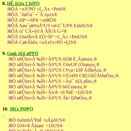
8.
HÊ ö£õx Ch[PÒ
JßÔÀ ÷uÁºPÒ ÷£_Áx ÷PmS®
JßÔÀ ¯õøÚø¯ •¯À xµzx®
JßÔÀ |õP÷»õP® ÷uõßÖ®
JßÔÀ Aøu¯øh¢uÁº
US
vø\©¯UP® EshõUS®
JßÔÀ ö|´ CÀ»õ©À ÂÍUS G›²®
JßÔÀ £õuõÍzvÀ EÒ÷Íõº ÷£_Áx ÷PmUS®
JßÔÀ CøhÂhõx ÷uÁx¢x¤PÒ •Ç[S®
9.
Gmk ö£õ´øPPÒ
JßÖ ußÛhzvÀ ‰ÌS÷Áõº
US
ö£õß E¸Ázøuzu¸®
JßÖ ußÛhzvÀ ‰ÌS÷Áõº
US
©õoUP {Ózøuzu¸®
JßÖ ußÛhzvÀ ‰ÌS÷ÁõºUS C¢vµ÷£õP ÁõÌøÁzu¸®
JßÖ ußÛhzvÀ ‰ÌS÷Áõº
US
©ÚvØS Cß£©õÚÁØøÓzu¸®
JßÖ ußÛhzvÀ ‰ÌS÷Áõº
US
÷Ási¯ ö£õ¸øÍzu¸®
JßÖ ußÛhzvÀ ‰ÌS÷Áõº
US
bõÚzøuzu¸®
JßÖ ußÛhzvÀ ‰ÌS÷Áõ›ß ÷|õ´PøÍ¨ ÷£õUS®
JßÖ ußÛhzvÀ ‰ÌS÷ÁõºUS Ãk÷£ØøÓzu¸®
10
.
Jß£x PØPÒ
JßÖ öuõmhÁºPøÍ ÷uÁµõUS®
JßÖ £õ®¤ß Âåzøu¨ ÷£õUS®