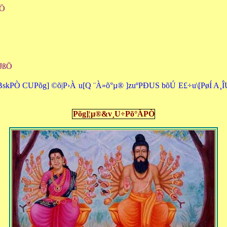
ßÖ
 JßÖ
BskPÒ CUPõg] ©õ|P›À u[Q ¨À»õ°µ® ]zuºPÐUS bõÚ E£÷u\[PøÍ A¸Î
Põg]¦µ®&v¸U÷Põ°ÀPÒ